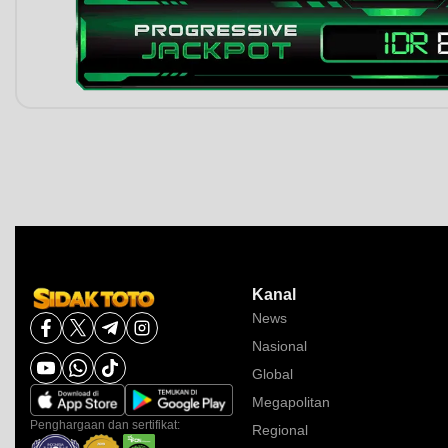
Kanal
News
Nasional
Global
Megapolitan
Penghargaan dan sertifikat:
Regional