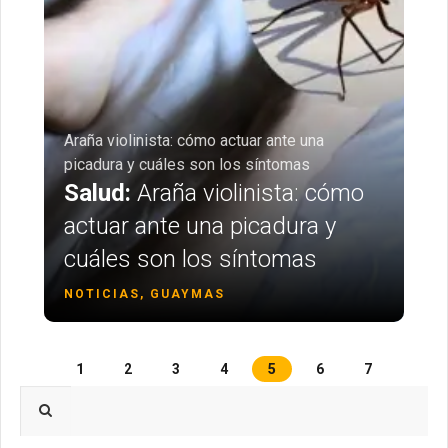
Araña violinista: cómo actuar ante una
picadura y cuáles son los síntomas
Salud:
Araña violinista: cómo
actuar ante una picadura y
cuáles son los síntomas
NOTICIAS, GUAYMAS
1
2
3
4
5
6
7
Type 2 or more characters for results.