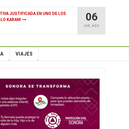
06
ICO TIENE MÁS PETRÓLEO Y GAS QUE
E LA TIERRA?
JUE
,
AGO
IA
VIAJES