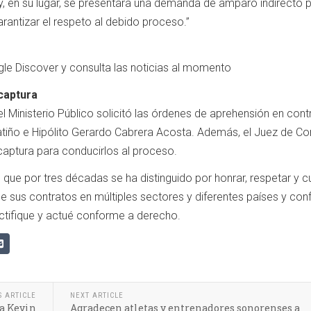
, en su lugar, se presentara una demanda de amparo indirecto 
arantizar el respeto al debido proceso.”
le Discover y consulta las noticias al momento
captura
el Ministerio Público solicitó las órdenes de aprehensión en cont
tiño e Hipólito Gerardo Cabrera Acosta. Además, el Juez de Con
aptura para conducirlos al proceso.
ue por tres décadas se ha distinguido por honrar, respetar y c
sus contratos en múltiples sectores y diferentes países y conf
ectifique y actué conforme a derecho.
S ARTICLE
NEXT ARTICLE
ra Kevin
Agradecen atletas y entrenadores sonorenses a