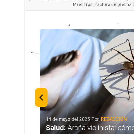
Mier tras fractura de pierna
14 de mayo del 2025 Por:
REDACCIÓN
le
Salud:
Araña violinista: cóm