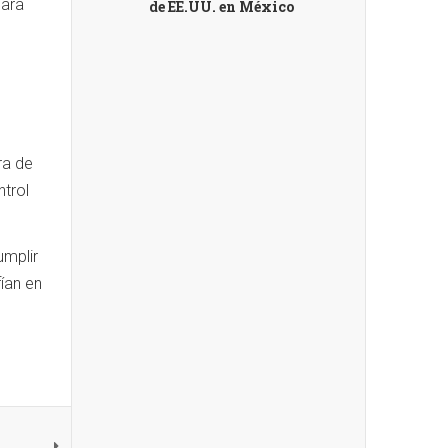
para
de EE.UU. en México
ra de
trol
umplir
ían en