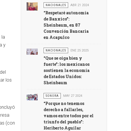
NACIONALES
ABR 21 2024
“Respetaré autonomía
de Banxico”:
Sheinbaum, en 87
Convención Bancaria
 la
en Acapulco
a y
NACIONALES
ENE 25 2025
“Que se oiga bien y
fuerte”: los mexicanos
sostienen la economía
del
de Estados Unidos:
ar los
Sheinbaum
SONORA
MAY 27 2024
“Porque no tenemos
oncluyó
derecho a fallarles,
presa
vamos entre todos por el
triunfo del pueblo":
mas (con
Heriberto Aguilar