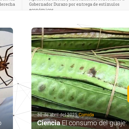
 derecha
Gobernador Durazo por entrega de estímulos
económicos
30 de abril del 2025
Comida
o
Ciencia
El consumo del guaje: