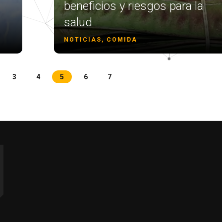
beneficios y riesgos para la
salud
NOTICIAS, COMIDA
3
4
5
6
7
r more characters for results.