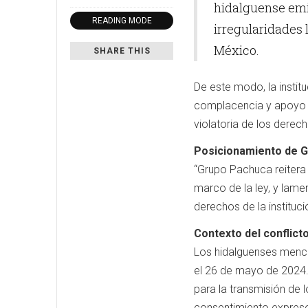
hidalguense emi
READING MODE
irregularidades
México.
SHARE THIS
De este modo, la institu
complacencia y apoyo de
violatoria de los derec
Posicionamiento de 
“Grupo Pachuca reitera 
marco de la ley, y lamen
derechos de la instituci
Contexto del conflict
Los hidalguenses menc
el 26 de mayo de 2024.
para la transmisión de 
consentimiento expres