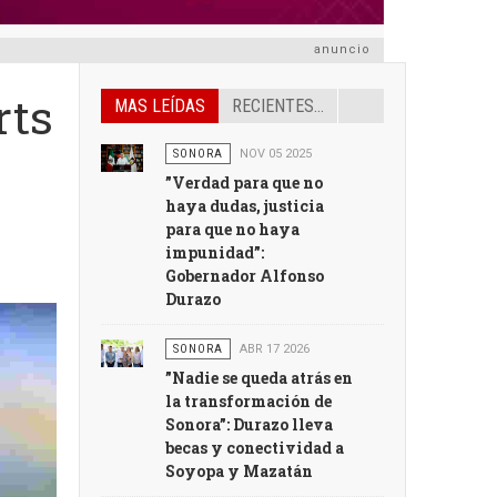
anuncio
rts
MAS LEÍDAS
RECIENTES...
SONORA
NOV 05 2025
”Verdad para que no
haya dudas, justicia
para que no haya
impunidad”:
Gobernador Alfonso
Durazo
SONORA
ABR 17 2026
”Nadie se queda atrás en
la transformación de
Sonora”: Durazo lleva
becas y conectividad a
Soyopa y Mazatán