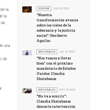
SONORA
JUN 26 2025
 de la
“Nuestra
r la
transformación avanza
 de
sobre los rieles de la
soberanía y la justicia
social”: Heriberto
Aguilar
de una
NACIONALES
JUL 21 2024
“Nos vamos a llevar
o de
bien” con el próximo
mandatario de Estados
Unidos: Claudia
Sheinbaum
l
NACIONALES
NOV 18 2025
“No va a ocurrir”:
Claudia Sheinbaum
descarta intervención