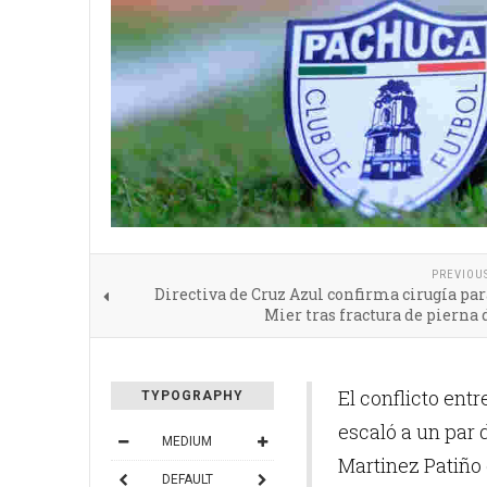
PREVIOU
Directiva de Cruz Azul confirma cirugía pa
Mier tras fractura de pierna
El conflicto en
TYPOGRAPHY
escaló a un par
MEDIUM
Martinez Patiño 
DEFAULT