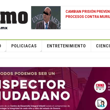
N UNO DE LOS
¿POR QUÉ EL GOLFO PÉRS
CUALQUIER OTRO LUGAR D
D
POLICIACAS
ENTRETENIMIENTO
CIENC