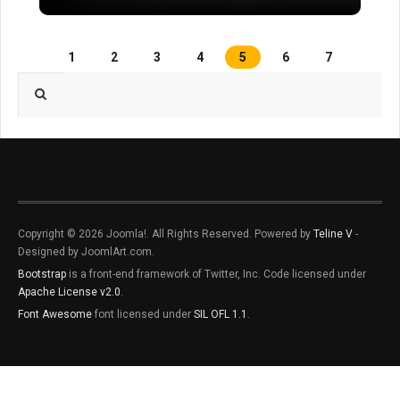
1
2
3
4
5
6
7
Type 2 or more characters for results.
Copyright © 2026 Joomla!. All Rights Reserved. Powered by
Teline V
-
Designed by JoomlArt.com.
Bootstrap
is a front-end framework of Twitter, Inc. Code licensed under
Apache License v2.0
.
Font Awesome
font licensed under
SIL OFL 1.1
.