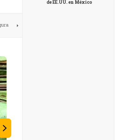
de EE.UU. en México
gura