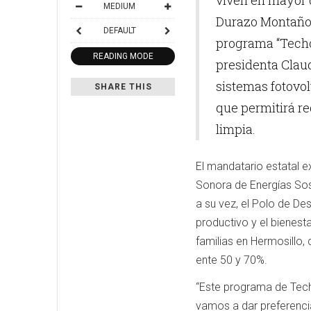
viven en mayor 
MEDIUM
Durazo Montaño 
DEFAULT
programa “Techos
READING MODE
presidenta Clau
sistemas fotovol
SHARE THIS
que permitirá re
limpia.
El mandatario estatal 
Sonora de Energías Sost
a su vez, el Polo de Des
productivo y el bienest
familias en Hermosillo,
ente 50 y 70%.
“Este programa de Techo
vamos a dar preferencia