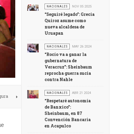
NACIONALES
NOV 05 2025
“Seguiré legado”: Grecia
Quiroz asume como
nueva alcaldesa de
Uruapan
NACIONALES
MAY 26 2024
“Rocío va a ganar la
gubernatura de
Veracruz”: Sheinbaum
reprocha guerra sucia
contra Nahle
NACIONALES
ABR 21 2024
gura
“Respetaré autonomía
de Banxico”:
Sheinbaum, en 87
Convención Bancaria
ue
en Acapulco