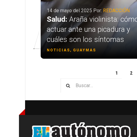
14 de mayo del 2025 Por:
REDACCIÓN
le
Salud:
Araña violinista: cóm
actuar ante una picadura y
cuáles son los síntomas
NOTICIAS, GUAYMAS
1
2
Type 2 o