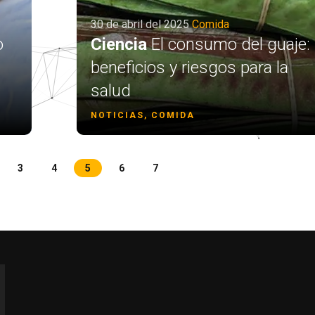
30 de abril del 2025
Comida
o
Ciencia
El consumo del guaje:
beneficios y riesgos para la
salud
NOTICIAS, COMIDA
3
4
5
6
7
r more characters for results.