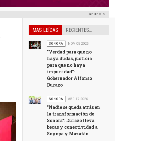
anuncio
m
MAS LEÍDAS
RECIENTES...
SONORA
NOV 05 2025
”Verdad para que no
haya dudas, justicia
para que no haya
impunidad”:
Gobernador Alfonso
Durazo
SONORA
ABR 17 2026
”Nadie se queda atrás en
la transformación de
Sonora”: Durazo lleva
becas y conectividad a
Soyopa y Mazatán