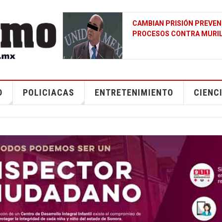
N UNO DE LOS
¿POR QUÉ EL GOLFO PÉRS
CUALQUIER OTRO LUGAR D
D
POLICIACAS
ENTRETENIMIENTO
CIENC