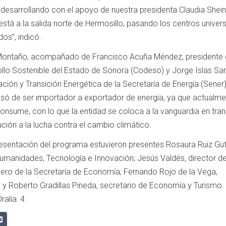
desarrollando con el apoyo de nuestra presidenta Claudia Shei
está a la salida norte de Hermosillo, pasando los centros univers
os”, indicó.
Montaño, acompañado de Francisco Acuña Méndez, presidente 
ollo Sostenible del Estado de Sonora (Codeso) y Jorge Islas Sa
ción y Transición Energética de la Secretaría de Energía (Sener)
ó de ser importador a exportador de energía, ya que actualme
nsume, con lo que la entidad se coloca a la vanguardia en tran
ución a la lucha contra el cambio climático.
resentación del programa estuvieron presentes Rosaura Ruiz Guti
Humanidades, Tecnología e Innovación; Jesús Valdés, director d
jero de la Secretaría de Economía; Fernando Rojo de la Vega,
; y Roberto Gradillas Pineda, secretario de Economía y Turismo.
ralia: 4