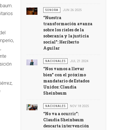
nbaum.
SONORA
JUN 26 2025
itarios
“Nuestra
transformación avanza
sobre los rieles de la
del
soberanía y la justicia
mperio,
social”: Heriberto
Aguilar
,
nte
NACIONALES
JUL 21 2024
sición
“Nos vamos a llevar
bien” con el próximo
mandatario de Estados
érrez,
Unidos: Claudia
e
Sheinbaum
NACIONALES
NOV 18 2025
“No va a ocurrir”:
Claudia Sheinbaum
descarta intervención