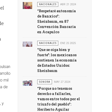
NACIONALES
ABR 21 2024
el
“Respetaré autonomía
de Banxico”:
Sheinbaum, en 87
de
Convención Bancaria
en Acapulco
a
NACIONALES
ENE 25 2025
“Que se oiga bien y
fuerte”: los mexicanos
sostienen la economía
de Estados Unidos:
pulsan
Sheinbaum
arrollo
o mil
SONORA
MAY 27 2024
ca de
“Porque no tenemos
derecho a fallarles,
vamos entre todos por el
, y
triunfo del pueblo":
Heriberto Aguilar