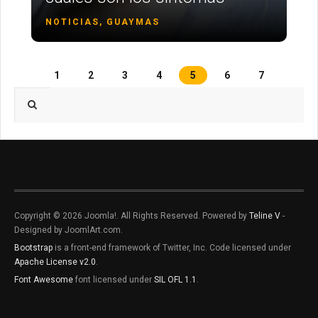
NOTICIAS, GUAYMAS
1
2
3
4
5
6
7
Type 2 or more characters for results.
Copyright © 2026 Joomla!. All Rights Reserved. Powered by
Teline V
-
Designed by JoomlArt.com.
Bootstrap
is a front-end framework of Twitter, Inc. Code licensed under
Apache License v2.0
.
Font Awesome
font licensed under
SIL OFL 1.1
.