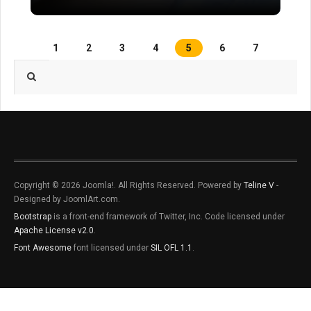
1
2
3
4
5
6
7
Type 2 or more characters for results.
Copyright © 2026 Joomla!. All Rights Reserved. Powered by
Teline V
-
Designed by JoomlArt.com.
Bootstrap
is a front-end framework of Twitter, Inc. Code licensed under
Apache License v2.0
.
Font Awesome
font licensed under
SIL OFL 1.1
.