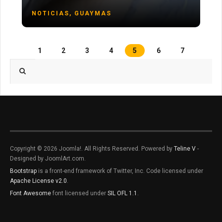
NOTICIAS, GUAYMAS
1
2
3
4
5
6
7
Type 2 or more characters for results.
Copyright © 2026 Joomla!. All Rights Reserved. Powered by
Teline V
-
Designed by JoomlArt.com.
Bootstrap
is a front-end framework of Twitter, Inc. Code licensed under
Apache License v2.0
.
Font Awesome
font licensed under
SIL OFL 1.1
.