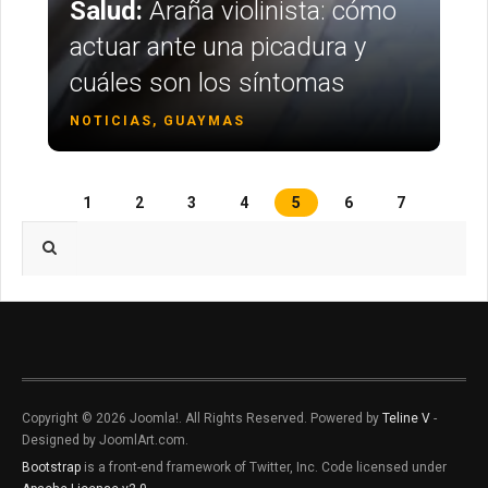
Salud:
Araña violinista: cómo
actuar ante una picadura y
cuáles son los síntomas
NOTICIAS, GUAYMAS
1
2
3
4
5
6
7
Type 2 or more characters for results.
Copyright © 2026 Joomla!. All Rights Reserved. Powered by
Teline V
-
Designed by JoomlArt.com.
Bootstrap
is a front-end framework of Twitter, Inc. Code licensed under