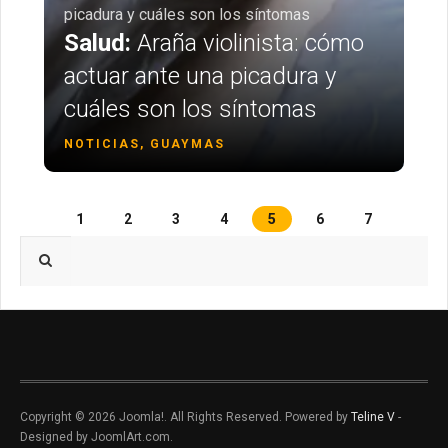
picadura y cuáles son los síntomas
Salud:
Araña violinista: cómo
actuar ante una picadura y
cuáles son los síntomas
NOTICIAS, GUAYMAS
1
2
3
4
5
6
7
Type 2 or more characters for results.
Copyright © 2026 Joomla!. All Rights Reserved. Powered by
Teline V
-
Designed by JoomlArt.com.