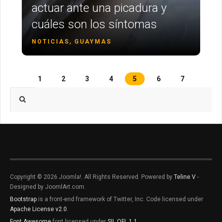
actuar ante una picadura y
cuáles son los síntomas
NOTICIAS, GUAYMAS
1
2
3
4
5
6
7
Type 2 or more characters for results.
Copyright © 2026 Joomla!. All Rights Reserved. Powered by
Teline V
-
Designed by JoomlArt.com.
Bootstrap
is a front-end framework of Twitter, Inc. Code licensed under
Apache License v2.0
.
Font Awesome
font licensed under
SIL OFL 1.1
.