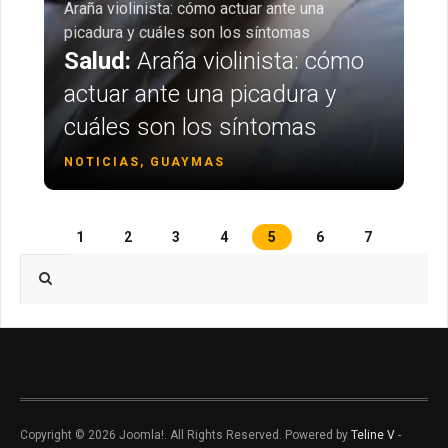
Araña violinista: cómo actuar ante una
picadura y cuáles son los síntomas
Salud:
Araña violinista: cómo
actuar ante una picadura y
cuáles son los síntomas
NOTICIAS, GUAYMAS
1
2
3
4
5
6
7
Type 2 or more characters for results.
Copyright © 2026 Joomla!. All Rights Reserved. Powered by
Teline V
-