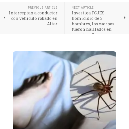
PREVIOUS ARTICLE
NEXT ARTICLE
Interceptan a conductor
Investiga FGJES
con vehículo robado en
homicidio de 3
Altar
hombres, los cuerpos
fueron halllados en
carretera Guaymas-
Hermosillo