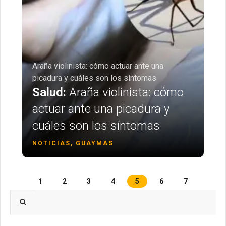
Araña violinista: cómo actuar ante una
picadura y cuáles son los síntomas
Salud:
Araña violinista: cómo
actuar ante una picadura y
cuáles son los síntomas
NOTICIAS, GUAYMAS
1
2
3
4
5
6
7
Type 2 or more characters for results.