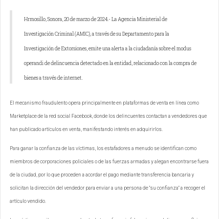
Hrmosillo, Sonora, 20 de marzo de 2024.- La Agencia Ministerial de
Investigación Criminal (AMIC), a través de su Departamento para la
Investigación de Extorsiones, emite una alerta a la ciudadanía sobre el modus
operandi de delincuencia detectado en la entidad, relacionado con la compra de
bienes a través de internet.
El mecanismo fraudulento opera principalmente en plataformas de venta en línea como
Marketplace de la red social Facebook, donde los delincuentes contactan a vendedores que
han publicado artículos en venta, manifestando interés en adquirirlos.
Para ganar la confianza de las víctimas, los estafadores a menudo se identifican como
miembros de corporaciones policiales o de las fuerzas armadas y alegan encontrarse fuera
de la ciudad, por lo que proceden a acordar el pago mediante transferencia bancaria y
solicitan la dirección del vendedor para enviar a una persona de "su confianza" a recoger el
artículo vendido.