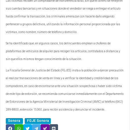
Las víctimas reciben un comprobante de transferencia falso, sin que el dinero se refleje en
sus cuentas bancarias y en situaciones donde el vendedor se niega a entregar el artículo
hasta confirmar la transacción, los criminales amenazan con hacerle daño alegando
pertenecer a grupos delictivos, utilizando la información personal proporcionada por las
víctimas, como nombre, número de teléfono y domicilio.
Se ha identificado que, en algunos casos, los delincuentes emplean a choferes de
plataformas de vehículos de alquiler para recoger los artículos, contratados a distancia y
sin que ellos mismos tengan conocimiento de la situación.
La Fiscalía General de Justicia del Estado (FGJES) insta a la población a ejercer precaución
al realizar transacciones de venta en línea y a verificar la identidad y credibilidad de los
compradores, en caso de encontrarse ante una situación sospechosa o haber sido víctima
de este tipo de extorsión, se recomienda comunicarse inmediatamente con el Departamento
de Extorsiones de la Agencia Ministerial de Investigación Criminal (AMIC) al teléfono (662)
289-8800, extensión 15360, para recibir asistencia y denunciar el incidente.
Sonora
FGJE Sonora