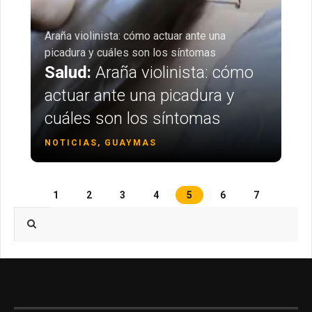
Araña violinista: cómo actuar ante una
picadura y cuáles son los síntomas
Salud:
Araña violinista: cómo
actuar ante una picadura y
cuáles son los síntomas
NOTICIAS, GUAYMAS
1
2
3
4
5
6
7
Type 2 or more characters for results.