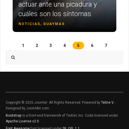
actuar ante una picadura y
cuáles son los síntomas
NOTICIAS, GUAYMAS
1
2
3
4
5
6
7
Type 2 or more characters for results.
Copyright © 2026 Joomla!. All Rights Reserved. Powered by
Teline V
-
Designed by JoomlArt.com.
Bootstrap
is a front-end framework of Twitter, Inc. Code licensed under
Apache License v2.0
.
Font Awesome
font licensed under
SIL OFL 1.1
.