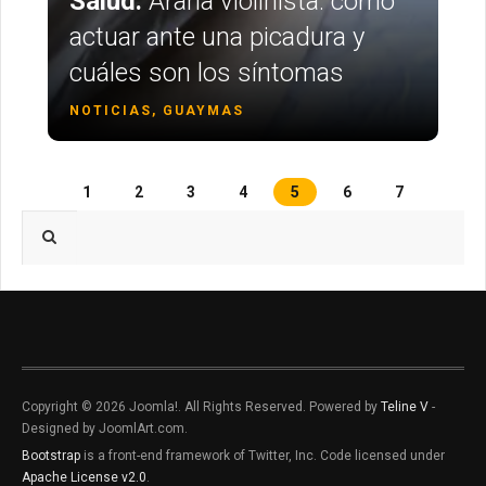
Salud:
Araña violinista: cómo
actuar ante una picadura y
cuáles son los síntomas
NOTICIAS, GUAYMAS
1
2
3
4
5
6
7
Type 2 or more characters for results.
Copyright © 2026 Joomla!. All Rights Reserved. Powered by
Teline V
-
Designed by JoomlArt.com.
Bootstrap
is a front-end framework of Twitter, Inc. Code licensed under
Apache License v2.0
.