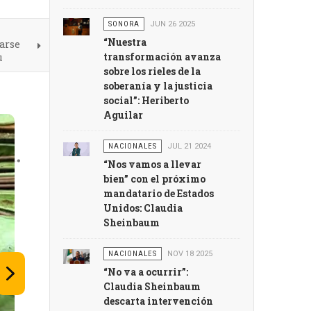
SONORA
JUN 26 2025
“Nuestra
rarse
transformación avanza
u
sobre los rieles de la
soberanía y la justicia
social”: Heriberto
Aguilar
NACIONALES
JUL 21 2024
“Nos vamos a llevar
bien” con el próximo
mandatario de Estados
Unidos: Claudia
Sheinbaum
NACIONALES
NOV 18 2025
“No va a ocurrir”:
Claudia Sheinbaum
descarta intervención