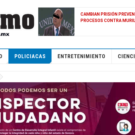
N UNO DE LOS
¿POR QUÉ EL GOLFO PÉRS
CUALQUIER OTRO LUGAR D
D
POLICIACAS
ENTRETENIMIENTO
CIENC