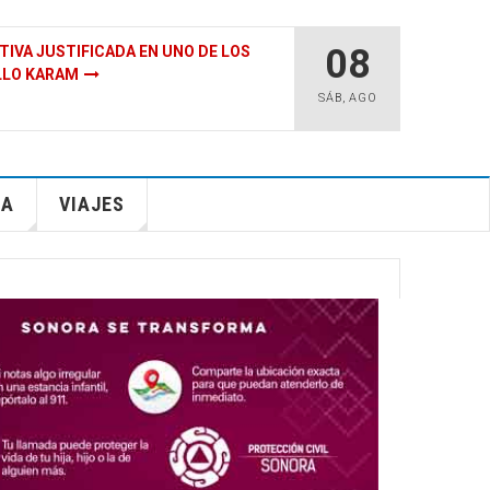
08
ICO TIENE MÁS PETRÓLEO Y GAS QUE
E LA TIERRA?
SÁB
,
AGO
IA
VIAJES