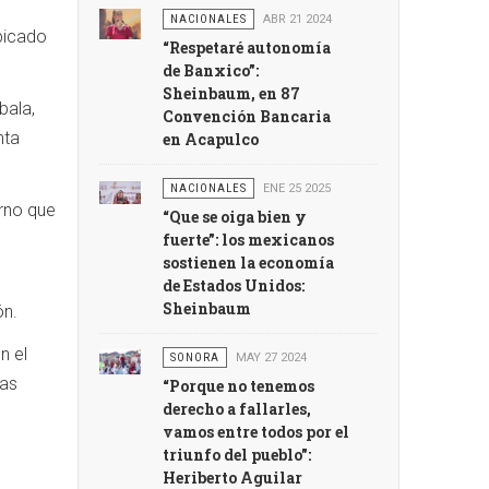
NACIONALES
ABR 21 2024
bicado
“Respetaré autonomía
de Banxico”:
Sheinbaum, en 87
bala,
Convención Bancaria
nta
en Acapulco
NACIONALES
ENE 25 2025
rno que
“Que se oiga bien y
fuerte”: los mexicanos
sostienen la economía
de Estados Unidos:
Sheinbaum
ón.
n el
SONORA
MAY 27 2024
las
“Porque no tenemos
derecho a fallarles,
vamos entre todos por el
triunfo del pueblo":
Heriberto Aguilar