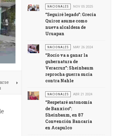
NACIONALES
NOV 05 2025
“Seguiré legado”: Grecia
Quiroz asume como
nueva alcaldesa de
Uruapan
NACIONALES
MAY 26 2024
“Rocío va a ganar la
gubernatura de
Veracruz”: Sheinbaum
reprocha guerra sucia
contra Nahle
rarse
u
NACIONALES
ABR 21 2024
“Respetaré autonomía
de Banxico”:
de
Sheinbaum, en 87
Convención Bancaria
en Acapulco