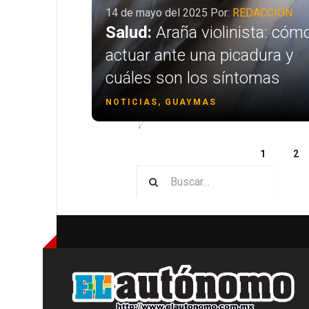
14 de mayo del 2025 Por:
REDACCIÓN
le
Salud:
Araña violinista: cóm
actuar ante una picadura y
cuáles son los síntomas
NOTICIAS, GUAYMAS
1
2
Type 2 o