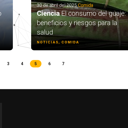
30 de abril del 2025
Comida
o
Ciencia
El consumo del guaje:
beneficios y riesgos para la
salud
NOTICIAS, COMIDA
3
4
5
6
7
r more characters for results.