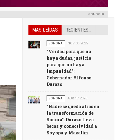
anuncio
MAS LEÍDAS
RECIENTES...
SONORA
NOV 05 2025
”Verdad para que no
haya dudas, justicia
para que no haya
impunidad”:
Gobernador Alfonso
Durazo
SONORA
ABR 17 2026
”Nadie se queda atrás en
la transformación de
Sonora”: Durazo lleva
becas y conectividad a
Soyopa y Mazatán